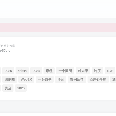
开启精彩搜索
2025
admin
2024
康瞳
一个圈圈
籽为康
制度
123'
阅瞬圈
Web3.0
一起益事
语音
案例反馈
圣原心享购
通
奖金
2026